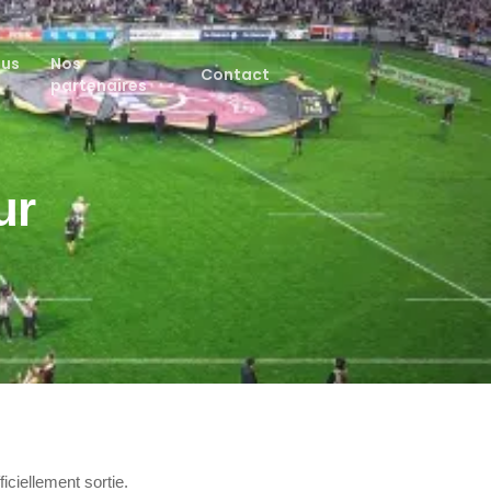
ous
Nos
Contact
partenaires
ur
iciellement sortie.