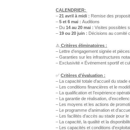
CALENDRIER:
–
21 avril à midi :
Remise des propositio
–
5 et 6 mai :
Auditions
– Du
14 au 20 mai :
Visites possibles s
–
19 ou 20 juin :
Décisions au comité d
⚠️
Critères éliminatoires :
– Lettre d’engagement signée et pièces 
– Garanties sur les infrastructures nota
– Exclusivité « Événement sportif et cul
✅
Critères d’évaluation :
– La capacité totale d’accueil du stade e
– Les conditions financières et le mod
– La qualification et l’expérience opéra
– La garantie de réalisation, d’excelle
– Les moyens et les actions de promot
– Le programme d’animation et d’accue
– Les facilités d’accès au stade pour le
– La capacité, la qualité et la disponibil
– Les capacités et conditions d’exploita