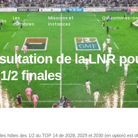
Les
Missions et
Qui sommes-n
tés
membres
instances
?
sultation de la LNR po
 1/2 finales
lles hôtes des 1/2 du TOP 14 de 2028, 2029 et 2030 (en option) est off