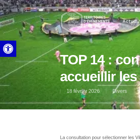
Skip
to
main
Actuali
content
Ouvrir la barre d’outils
TOP 14 : con
accueillir les
18 février 2026
Divers
La consultation pour sélectionner les Vi