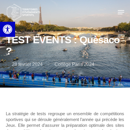
Skip
to
Men
main
content
Ouvrir la barre d’outils
TEST EVENTS : Quèsaco
?
28 février 2024
Collège Paris 2024
La stratégie de tests regroupe un ensemble de compétitions
sportives qui se déroule généralement l’année qui précède les
Jeux. Elle permet d’assurer la préparation optimale des sites