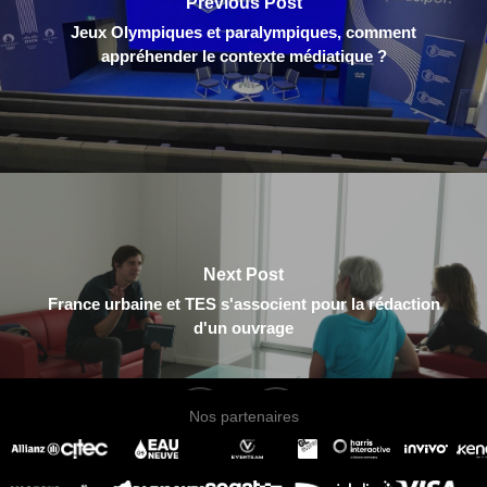
Previous Post
Jeux Olympiques et paralympiques, comment
appréhender le contexte médiatique ?
Next Post
France urbaine et TES s'associent pour la rédaction
d'un ouvrage
twitter
linkedin
Nos partenaires