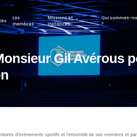
Les
Missions et
Qui sommes-n
tés
membres
instances
?
 Monsieur Gil Avérous 
on
itoires d’événements sportifs et l’ensemble de ses membres et part