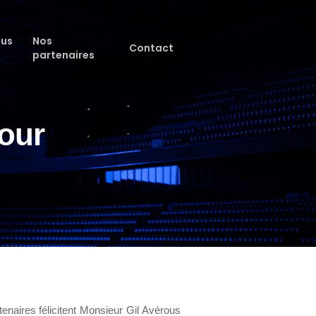
ous
Nos
Contact
partenaires
pour
enaires félicitent Monsieur Gil Avérous