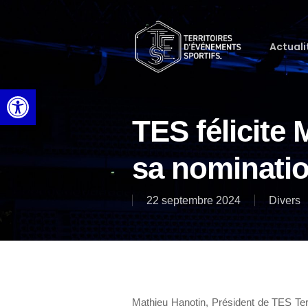
Skip
to
main
Actuali
content
Ouvrir la barre d’outils
TES félicite
sa nominati
22 septembre 2024
Divers
Mathieu Hanotin, Président de TES Terr