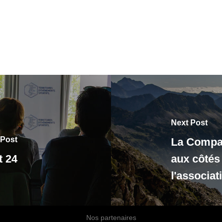
Next Post
 Post
La Compa
t 24
aux côtés
l'associat
Nos partenaires
twitter
linkedin