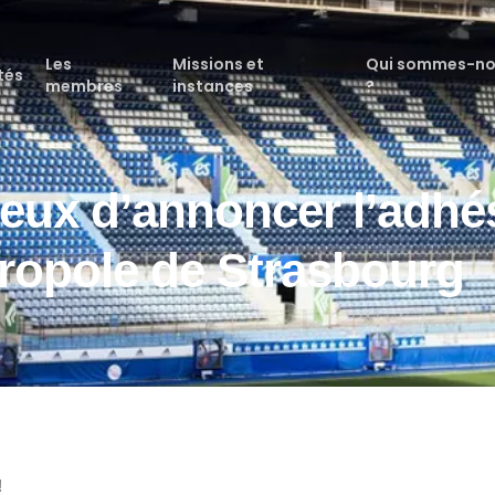
Les
Missions et
Qui sommes-n
tés
membres
instances
?
eux d’annoncer l’adhé
ropole de Strasbourg
!