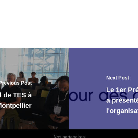
Next Post
Previous Post
Le 1er Pr
l de TES à
a présenté
ontpellier
l'organis
Nos partenaires