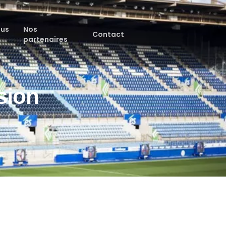
ous
Nos
Contact
partenaires
sion