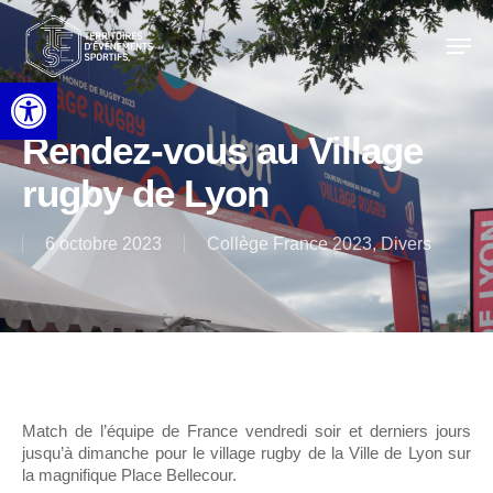
Skip
to
Men
main
content
Ouvrir la barre d’outils
Rendez-vous au Village
rugby de Lyon
6 octobre 2023
Collège France 2023
,
Divers
Match de l’équipe de France vendredi soir et derniers jours
jusqu’à dimanche pour le village rugby de la Ville de Lyon sur
la magnifique Place Bellecour.