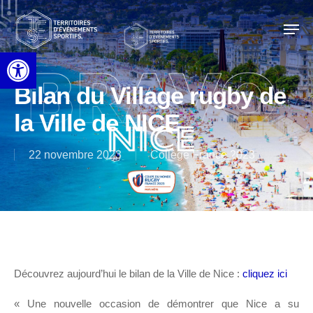
Skip
to
Men
main
content
Ouvrir la barre d’outils
Bilan du Village rugby de
la Ville de NICE
22 novembre 2023
Collège France 2023
Découvrez aujourd’hui le bilan de la Ville de Nice :
cliquez ici
« Une nouvelle occasion de démontrer que Nice a su